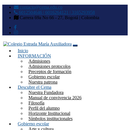
contacto@cema.edu.co
6012504646 | 6016264121 | 3165293958
Carrera 69a No 66 - 27, Bogotá | Colombia
Inicio
Colegio Estrada María
INFORMACIÓN
Admisiones
Auxiliadora
Admisiones protocolos
Preceptos de formación
Gobierno escolar
Nuestra patrona
Descubre el Cema
Nuestra Fundadora
Manual de convivencia 2026
Filosofía
Perfil del alumno
Horizonte Institucional
Símbolos institucionales
Gobierno escolar
Arte y cultura