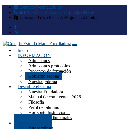
contacto@cema.edu.co
6012504646 | 6016264121 | 3165293958
Carrera 69a No 66 - 27, Bogotá | Colombia
Inicio
Colegio Estrada María
INFORMACIÓN
Admisiones
Auxiliadora
Admisiones protocolos
Preceptos de formación
Gobierno escolar
Nuestra patrona
Descubre el Cema
Nuestra Fundadora
Manual de convivencia 2026
Filosofía
Perfil del alumno
Horizonte Institucional
Símbolos institucionales
Gobierno escolar
Arte y cultura