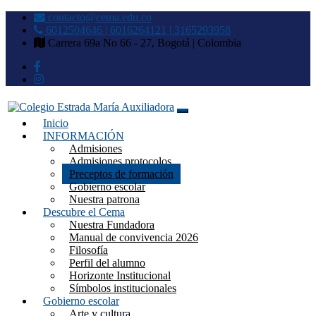
contacto@cema.edu.co
6012504646 | 6016264121 | 3165293958
Carrera 69a No 66 - 27, Bogotá | Colombia
Inicio
Colegio Estrada María
INFORMACIÓN
Admisiones
Auxiliadora
Admisiones protocolos
Preceptos de formación
Gobierno escolar
Nuestra patrona
Descubre el Cema
Nuestra Fundadora
Manual de convivencia 2026
Filosofía
Perfil del alumno
Horizonte Institucional
Símbolos institucionales
Gobierno escolar
Arte y cultura