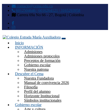
contacto@cema.edu.co
6012504646 | 6016264121 | 3165293958
Carrera 69a No 66 - 27, Bogotá | Colombia
Inicio
Colegio Estrada María
INFORMACIÓN
Admisiones
Auxiliadora
Admisiones protocolos
Preceptos de formación
Gobierno escolar
Nuestra patrona
Descubre el Cema
Nuestra Fundadora
Manual de convivencia 2026
Filosofía
Perfil del alumno
Horizonte Institucional
Símbolos institucionales
Gobierno escolar
Arte y cultura