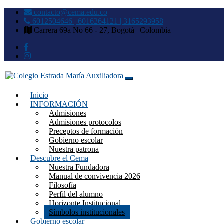
contacto@cema.edu.co
6012504646 | 6016264121 | 3165293958
Carrera 69a No 66 - 27, Bogotá | Colombia
Inicio
Colegio Estrada María Auxilia
INFORMACIÓN
Admisiones
Admisiones protocolos
Preceptos de formación
Gobierno escolar
Nuestra patrona
Descubre el Cema
Nuestra Fundadora
Manual de convivencia 2026
Filosofía
Perfil del alumno
Horizonte Institucional
Símbolos institucionales
Gobierno escolar