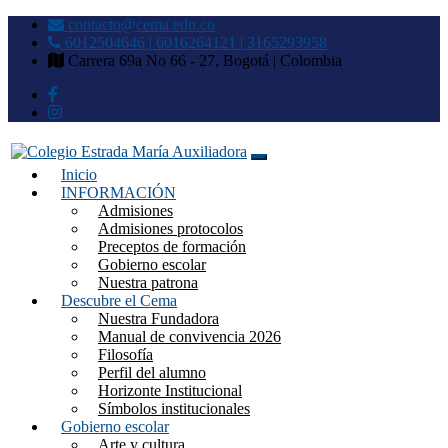
contacto@cema.edu.co
6012504646 | 6016264121 | 3165293958
Carrera 69a No 66 - 27, Bogotá | Colombia
Inicio
Colegio Estrada María
INFORMACIÓN
Admisiones
Auxiliadora
Admisiones protocolos
Preceptos de formación
Gobierno escolar
Nuestra patrona
Descubre el Cema
Nuestra Fundadora
Manual de convivencia 2026
Filosofía
Perfil del alumno
Horizonte Institucional
Símbolos institucionales
Gobierno escolar
Arte y cultura