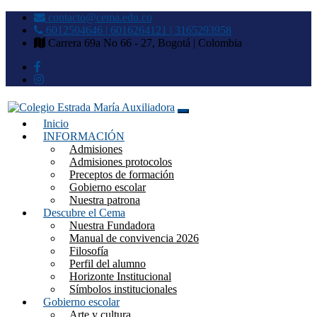
contacto@cema.edu.co
6012504646 | 6016264121 | 3165293958
Carrera 69a No 66 - 27, Bogotá | Colombia
Inicio
Colegio Estrada María
INFORMACIÓN
Admisiones
Auxiliadora
Admisiones protocolos
Preceptos de formación
Gobierno escolar
Nuestra patrona
Descubre el Cema
Nuestra Fundadora
Manual de convivencia 2026
Filosofía
Perfil del alumno
Horizonte Institucional
Símbolos institucionales
Gobierno escolar
Arte y cultura