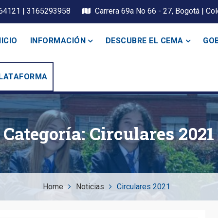
64121 | 3165293958
Carrera 69a No 66 - 27, Bogotá | Co
NICIO
INFORMACIÓN
DESCUBRE EL CEMA
GOB
LATAFORMA
xiliadora
Categoría:
Circulares 2021
Home
Noticias
Circulares 2021