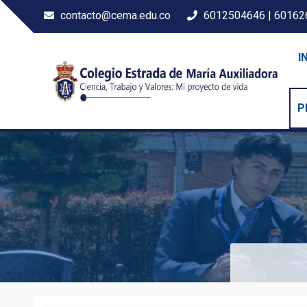
contacto@cema.edu.co
6012504646 | 60162
I
P
Colegio Estrada María Au