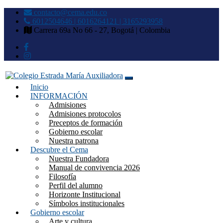
contacto@cema.edu.co
6012504646 | 6016264121 | 3165293958
Carrera 69a No 66 - 27, Bogotá | Colombia
Inicio
Colegio Estrada María
INFORMACIÓN
Admisiones
Auxiliadora
Admisiones protocolos
Preceptos de formación
Gobierno escolar
Nuestra patrona
Descubre el Cema
Nuestra Fundadora
Manual de convivencia 2026
Filosofía
Perfil del alumno
Horizonte Institucional
Símbolos institucionales
Gobierno escolar
Arte y cultura