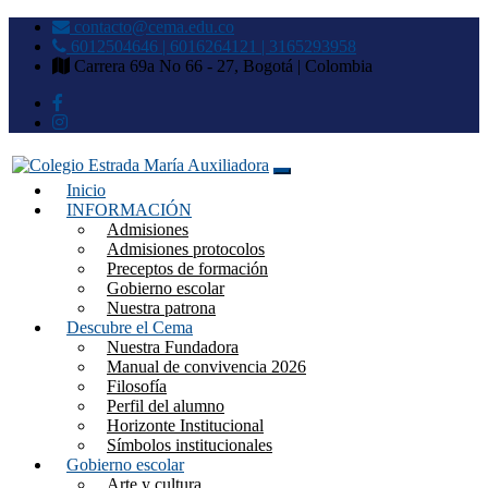
contacto@cema.edu.co
6012504646 | 6016264121 | 3165293958
Carrera 69a No 66 - 27, Bogotá | Colombia
Inicio
Colegio Estrada María
INFORMACIÓN
Admisiones
Auxiliadora
Admisiones protocolos
Preceptos de formación
Gobierno escolar
Nuestra patrona
Descubre el Cema
Nuestra Fundadora
Manual de convivencia 2026
Filosofía
Perfil del alumno
Horizonte Institucional
Símbolos institucionales
Gobierno escolar
Arte y cultura