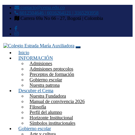
contacto@cema.edu.co
6012504646 | 6016264121 | 3165293958
Carrera 69a No 66 - 27, Bogotá | Colombia
Inicio
Colegio Estrada María
INFORMACIÓN
Admisiones
Auxiliadora
Admisiones protocolos
Preceptos de formación
Gobierno escolar
Nuestra patrona
Descubre el Cema
Nuestra Fundadora
Manual de convivencia 2026
Filosofía
Perfil del alumno
Horizonte Institucional
Símbolos institucionales
Gobierno escolar
Arte y cultura