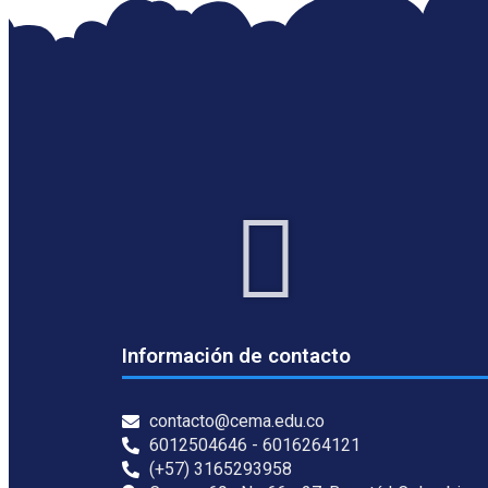
Información de contacto
contacto@cema.edu.co
6012504646 - 6016264121
(+57) 3165293958