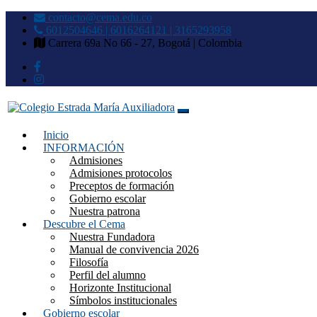
contacto@cema.edu.co
6012504646 | 6016264121 | 3165293958
Carrera 69a No 66 - 27, Bogotá | Colombia
Inicio
Colegio Estrada María Auxilia
INFORMACIÓN
Admisiones
Admisiones protocolos
Preceptos de formación
Gobierno escolar
Nuestra patrona
Descubre el Cema
Nuestra Fundadora
Manual de convivencia 2026
Filosofía
Perfil del alumno
Horizonte Institucional
Símbolos institucionales
Gobierno escolar