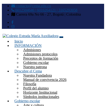
contacto@cema.edu.co
6012504646 | 6016264121 | 3165293958
Carrera 69a No 66 - 27, Bogotá | Colombia
Inicio
Colegio Estrada María
INFORMACIÓN
Admisiones
Auxiliadora
Admisiones protocolos
Preceptos de formación
Gobierno escolar
Nuestra patrona
Descubre el Cema
Nuestra Fundadora
Manual de convivencia 2026
Filosofía
Perfil del alumno
Horizonte Institucional
Símbolos institucionales
Gobierno escolar
Arte y cultura