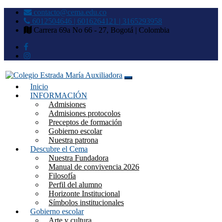
contacto@cema.edu.co
6012504646 | 6016264121 | 3165293958
Carrera 69a No 66 - 27, Bogotá | Colombia
Inicio
Colegio Estrada María
INFORMACIÓN
Admisiones
Auxiliadora
Admisiones protocolos
Preceptos de formación
Gobierno escolar
Nuestra patrona
Descubre el Cema
Nuestra Fundadora
Manual de convivencia 2026
Filosofía
Perfil del alumno
Horizonte Institucional
Símbolos institucionales
Gobierno escolar
Arte y cultura