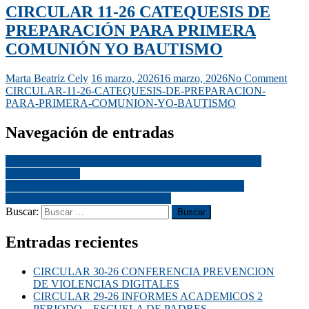
CIRCULAR 11-26 CATEQUESIS DE
PREPARACIÓN PARA PRIMERA
COMUNIÓN YO BAUTISMO
Marta Beatriz Cely
16 marzo, 2026
16 marzo, 2026
No Comment
CIRCULAR-11-26-CATEQUESIS-DE-PREPARACION-
PARA-PRIMERA-COMUNION-YO-BAUTISMO
Navegación de entradas
CIRCULAR 10-26 SIMULACRO PRUEBAS SABER –
GRADO ONCE
CIRCULAR 13-26 SALIDA PEDAGOGICA UDS –
INAUGURACION SUPERMATCH
Buscar:
Entradas recientes
CIRCULAR 30-26 CONFERENCIA PREVENCION
DE VIOLENCIAS DIGITALES
CIRCULAR 29-26 INFORMES ACADEMICOS 2
PERIODO – ESCUELA DE PADRES