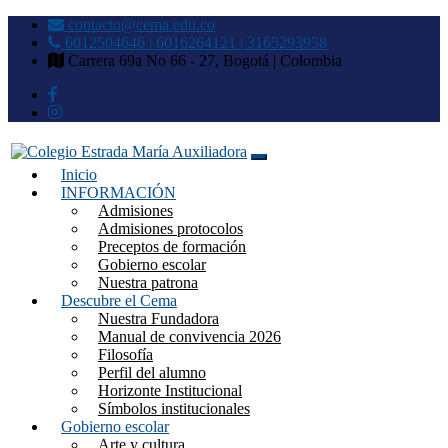
contacto@cema.edu.co
6012504646 | 6016264121 | 3165293958
Carrera 69a No 66 - 27, Bogotá | Colombia
Inicio
Colegio Estrada María
INFORMACIÓN
Admisiones
Auxiliadora
Admisiones protocolos
Preceptos de formación
Gobierno escolar
Nuestra patrona
Descubre el Cema
Nuestra Fundadora
Manual de convivencia 2026
Filosofía
Perfil del alumno
Horizonte Institucional
Símbolos institucionales
Gobierno escolar
Arte y cultura