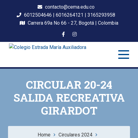
contacto@cema.edu.co
6012504646 | 6016264121 | 3165293958
Carrera 69a No 66 - 27, Bogotá | Colombia
Colegio Estrada María
Auxiliadora
CIRCULAR 20-24
SALIDA RECREATIVA
GIRARDOT
Home
Circulares 2024