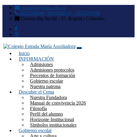
contacto@cema.edu.co
6012504646 | 6016264121 | 3165293958
Carrera 69a No 66 - 27, Bogotá | Colombia
Inicio
Colegio Estrada María
INFORMACIÓN
Admisiones
Auxiliadora
Admisiones protocolos
Preceptos de formación
Gobierno escolar
Nuestra patrona
Descubre el Cema
Nuestra Fundadora
Manual de convivencia 2026
Filosofía
Perfil del alumno
Horizonte Institucional
Símbolos institucionales
Gobierno escolar
Arte y cultura