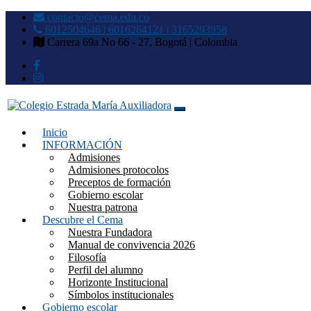
contacto@cema.edu.co
6012504646 | 6016264121 | 3165293958
Carrera 69a No 66 - 27, Bogotá | Colombia
Inicio
Colegio Estrada María Auxilia
INFORMACIÓN
Admisiones
Admisiones protocolos
Preceptos de formación
Gobierno escolar
Nuestra patrona
Descubre el Cema
Nuestra Fundadora
Manual de convivencia 2026
Filosofía
Perfil del alumno
Horizonte Institucional
Símbolos institucionales
Gobierno escolar