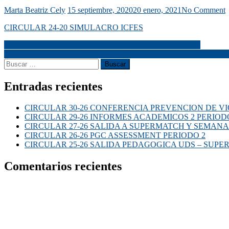
Marta Beatriz Cely
15 septiembre, 2020
20 enero, 2021
No Comment
CIRCULAR 24-20 SIMULACRO ICFES
CIRCUALR 23-20 ENTREGA BOLETINES 3 PERIODO
CIRCULAR 25-20 CRONOGRAMA EXAMEN DE ESTADO IC
Entradas recientes
CIRCULAR 30-26 CONFERENCIA PREVENCION DE VI
CIRCULAR 29-26 INFORMES ACADEMICOS 2 PERIOD
CIRCULAR 27-26 SALIDA A SUPERMATCH Y SEMANA
CIRCULAR 26-26 PGC ASSESSMENT PERIODO 2
CIRCULAR 25-26 SALIDA PEDAGOGICA UDS – SUP
Comentarios recientes