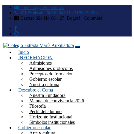
contacto@cema.edu.co
6012504646 | 6016264121 | 3165293958
Carrera 69a No 66 - 27, Bogotá | Colombia
Inicio
Colegio Estrada María
INFORMACIÓN
Admisiones
Auxiliadora
Admisiones protocolos
Preceptos de formación
Gobierno escolar
Nuestra patrona
Descubre el Cema
Nuestra Fundadora
Manual de convivencia 2026
Filosofía
Perfil del alumno
Horizonte Institucional
Símbolos institucionales
Gobierno escolar
Arte y cultura