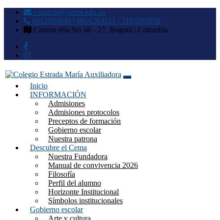
contacto@cema.edu.co
6012504646 | 6016264121 | 3165293958
Carrera 69a No 66 - 27, Bogotá | Colombia
Inicio
Colegio Estrada María
INFORMACIÓN
Admisiones
Auxiliadora
Admisiones protocolos
Preceptos de formación
Gobierno escolar
Nuestra patrona
Descubre el Cema
Nuestra Fundadora
Manual de convivencia 2026
Filosofía
Perfil del alumno
Horizonte Institucional
Símbolos institucionales
Gobierno escolar
Arte y cultura