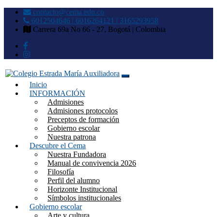
contacto@cema.edu.co
6012504646 | 6016264121 | 3165293958
Carrera 69a No 66 - 27, Bogotá | Colombia
Inicio
Colegio Estrada María
INFORMACIÓN
Admisiones
Auxiliadora
Admisiones protocolos
Preceptos de formación
Gobierno escolar
Nuestra patrona
Descubre el Cema
Nuestra Fundadora
Manual de convivencia 2026
Filosofía
Perfil del alumno
Horizonte Institucional
Símbolos institucionales
Gobierno escolar
Arte y cultura