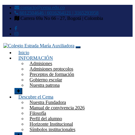
contacto@cema.edu.co
6012504646 | 6016264121 | 3165293958
Carrera 69a No 66 - 27, Bogotá | Colombia
Inicio
Colegio Estrada María
INFORMACIÓN
Admisiones
Auxiliadora
Admisiones protocolos
Preceptos de formación
Gobierno escolar
Nuestra patrona
Descubre el Cema
Nuestra Fundadora
Manual de convivencia 2026
Filosofía
Perfil del alumno
Horizonte Institucional
Símbolos institucionales