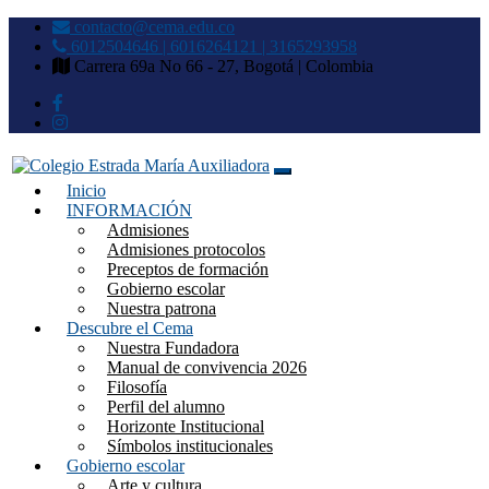
contacto@cema.edu.co
6012504646 | 6016264121 | 3165293958
Carrera 69a No 66 - 27, Bogotá | Colombia
Inicio
Colegio Estrada María
INFORMACIÓN
Admisiones
Auxiliadora
Admisiones protocolos
Preceptos de formación
Gobierno escolar
Nuestra patrona
Descubre el Cema
Nuestra Fundadora
Manual de convivencia 2026
Filosofía
Perfil del alumno
Horizonte Institucional
Símbolos institucionales
Gobierno escolar
Arte y cultura