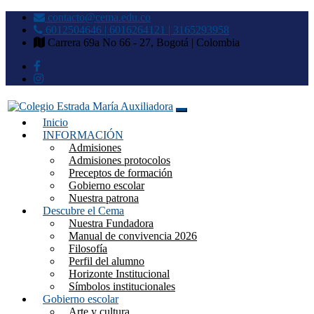
contacto@cema.edu.co
6012504646 | 6016264121 | 3165293958
Carrera 69a No 66 - 27, Bogotá | Colombia
Inicio
Colegio Estrada María
INFORMACIÓN
Admisiones
Auxiliadora
Admisiones protocolos
Preceptos de formación
Gobierno escolar
Nuestra patrona
Descubre el Cema
Nuestra Fundadora
Manual de convivencia 2026
Filosofía
Perfil del alumno
Horizonte Institucional
Símbolos institucionales
Gobierno escolar
Arte y cultura