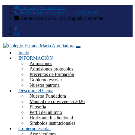
contacto@cema.edu.co
6012504646 | 6016264121 | 3165293958
Carrera 69a No 66 - 27, Bogotá | Colombia
Inicio
Colegio Estrada María
INFORMACIÓN
Admisiones
Auxiliadora
Admisiones protocolos
Preceptos de formación
Gobierno escolar
Nuestra patrona
Descubre el Cema
Nuestra Fundadora
Manual de convivencia 2026
Filosofía
Perfil del alumno
Horizonte Institucional
Símbolos institucionales
Gobierno escolar
Arte y cultura