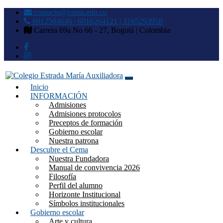
contacto@cema.edu.co
6012504646 | 6016264121 | 3165293958
Carrera 69a No 66 - 27, Bogotá | Colombia
Inicio
Colegio Estrada María
INFORMACIÓN
Admisiones
Auxiliadora
Admisiones protocolos
Preceptos de formación
Gobierno escolar
Nuestra patrona
Descubre el Cema
Nuestra Fundadora
Manual de convivencia 2026
Filosofía
Perfil del alumno
Horizonte Institucional
Símbolos institucionales
Gobierno escolar
Arte y cultura