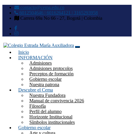
contacto@cema.edu.co
6012504646 | 6016264121 | 3165293958
Carrera 69a No 66 - 27, Bogotá | Colombia
Inicio
Colegio Estrada María
INFORMACIÓN
Admisiones
Auxiliadora
Admisiones protocolos
Preceptos de formación
Gobierno escolar
Nuestra patrona
Descubre el Cema
Nuestra Fundadora
Manual de convivencia 2026
Filosofía
Perfil del alumno
Horizonte Institucional
Símbolos institucionales
Gobierno escolar
Arte y cultura