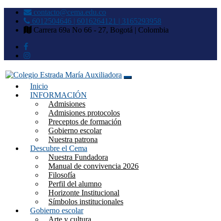
contacto@cema.edu.co
6012504646 | 6016264121 | 3165293958
Carrera 69a No 66 - 27, Bogotá | Colombia
Inicio
Colegio Estrada María
INFORMACIÓN
Admisiones
Auxiliadora
Admisiones protocolos
Preceptos de formación
Gobierno escolar
Nuestra patrona
Descubre el Cema
Nuestra Fundadora
Manual de convivencia 2026
Filosofía
Perfil del alumno
Horizonte Institucional
Símbolos institucionales
Gobierno escolar
Arte y cultura