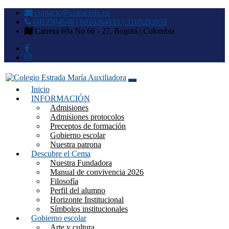
contacto@cema.edu.co
6012504646 | 6016264121 | 3165293958
Carrera 69a No 66 - 27, Bogotá | Colombia
Inicio
Colegio Estrada María
INFORMACIÓN
Admisiones
Auxiliadora
Admisiones protocolos
Preceptos de formación
Gobierno escolar
Nuestra patrona
Descubre el Cema
Nuestra Fundadora
Manual de convivencia 2026
Filosofía
Perfil del alumno
Horizonte Institucional
Símbolos institucionales
Gobierno escolar
Arte y cultura