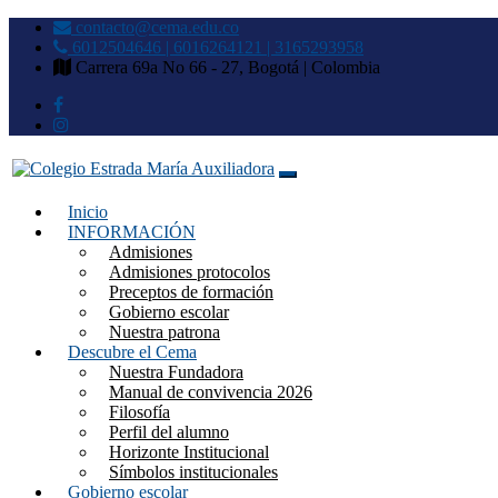
contacto@cema.edu.co
6012504646 | 6016264121 | 3165293958
Carrera 69a No 66 - 27, Bogotá | Colombia
Inicio
Colegio Estrada María Auxilia
INFORMACIÓN
Admisiones
Admisiones protocolos
Preceptos de formación
Gobierno escolar
Nuestra patrona
Descubre el Cema
Nuestra Fundadora
Manual de convivencia 2026
Filosofía
Perfil del alumno
Horizonte Institucional
Símbolos institucionales
Gobierno escolar