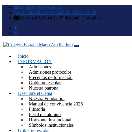
contacto@cema.edu.co
6012504646 | 6016264121 | 3165293958
Carrera 69a No 66 - 27, Bogotá | Colombia
Inicio
Colegio Estrada María Auxilia
INFORMACIÓN
Admisiones
Admisiones protocolos
Preceptos de formación
Gobierno escolar
Nuestra patrona
Descubre el Cema
Nuestra Fundadora
Manual de convivencia 2026
Filosofía
Perfil del alumno
Horizonte Institucional
Símbolos institucionales
Gobierno escolar