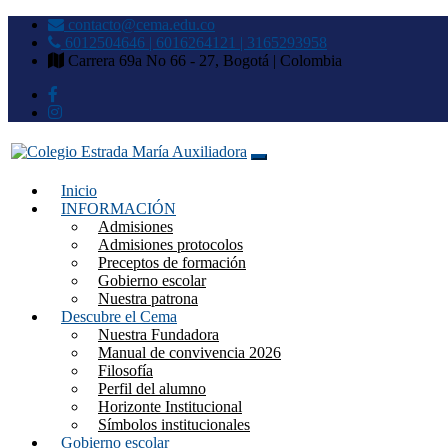
contacto@cema.edu.co
6012504646 | 6016264121 | 3165293958
Carrera 69a No 66 - 27, Bogotá | Colombia
Inicio
Colegio Estrada María Auxilia
INFORMACIÓN
Admisiones
Admisiones protocolos
Preceptos de formación
Gobierno escolar
Nuestra patrona
Descubre el Cema
Nuestra Fundadora
Manual de convivencia 2026
Filosofía
Perfil del alumno
Horizonte Institucional
Símbolos institucionales
Gobierno escolar