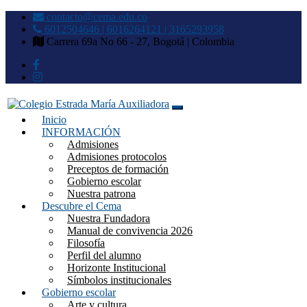
contacto@cema.edu.co
6012504646 | 6016264121 | 3165293958
Carrera 69a No 66 - 27, Bogotá | Colombia
Inicio
Colegio Estrada María
INFORMACIÓN
Admisiones
Auxiliadora
Admisiones protocolos
Preceptos de formación
Gobierno escolar
Nuestra patrona
Descubre el Cema
Nuestra Fundadora
Manual de convivencia 2026
Filosofía
Perfil del alumno
Horizonte Institucional
Símbolos institucionales
Gobierno escolar
Arte y cultura