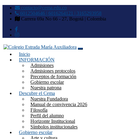
contacto@cema.edu.co
6012504646 | 6016264121 | 3165293958
Carrera 69a No 66 - 27, Bogotá | Colombia
Inicio
Colegio Estrada María
INFORMACIÓN
Admisiones
Auxiliadora
Admisiones protocolos
Preceptos de formación
Gobierno escolar
Nuestra patrona
Descubre el Cema
Nuestra Fundadora
Manual de convivencia 2026
Filosofía
Perfil del alumno
Horizonte Institucional
Símbolos institucionales
Gobierno escolar
Arte y cultura