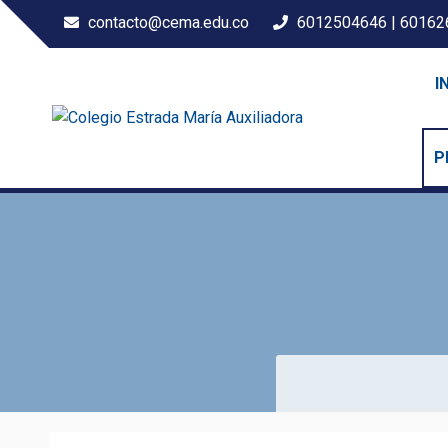
contacto@cema.edu.co
6012504646 | 60162
I
Colegio Estrada María Au
P