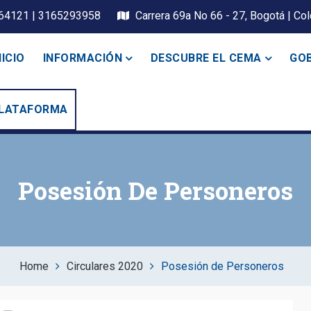
64121 | 3165293958
Carrera 69a No 66 - 27, Bogotá | Co
NICIO
INFORMACIÓN
DESCUBRE EL CEMA
GOB
xiliadora
LATAFORMA
Posesión De Personeros
Home
Circulares 2020
Posesión de Personeros