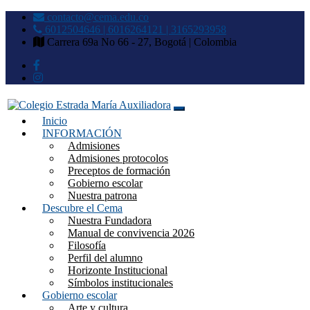
contacto@cema.edu.co
6012504646 | 6016264121 | 3165293958
Carrera 69a No 66 - 27, Bogotá | Colombia
Inicio
Colegio Estrada María
INFORMACIÓN
Admisiones
Auxiliadora
Admisiones protocolos
Preceptos de formación
Gobierno escolar
Nuestra patrona
Descubre el Cema
Nuestra Fundadora
Manual de convivencia 2026
Filosofía
Perfil del alumno
Horizonte Institucional
Símbolos institucionales
Gobierno escolar
Arte y cultura