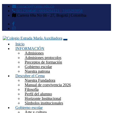
contacto@cema.edu.co
6012504646 | 6016264121 | 3165293958
Carrera 69a No 66 - 27, Bogotá | Colombia
Inicio
Colegio Estrada María
INFORMACIÓN
Admisiones
Auxiliadora
Admisiones protocolos
Preceptos de formación
Gobierno escolar
Nuestra patrona
Descubre el Cema
Nuestra Fundadora
Manual de convivencia 2026
Filosofía
Perfil del alumno
Horizonte Institucional
Símbolos institucionales
Gobierno escolar
Arte y cultura