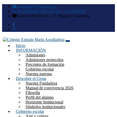
contacto@cema.edu.co
6012504646 | 6016264121 | 3165293958
Carrera 69a No 66 - 27, Bogotá | Colombia
Inicio
Colegio Estrada María
INFORMACIÓN
Admisiones
Auxiliadora
Admisiones protocolos
Preceptos de formación
Gobierno escolar
Nuestra patrona
Descubre el Cema
Nuestra Fundadora
Manual de convivencia 2026
Filosofía
Perfil del alumno
Horizonte Institucional
Símbolos institucionales
Gobierno escolar
Arte y cultura