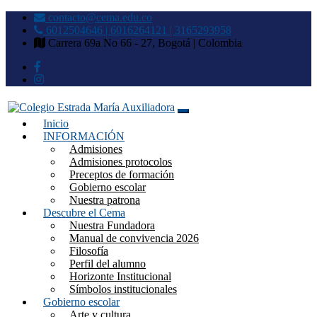
contacto@cema.edu.co
6012504646 | 6016264121 | 3165293958
Carrera 69a No 66 - 27, Bogotá | Colombia
Inicio
Colegio Estrada María
INFORMACIÓN
Admisiones
Auxiliadora
Admisiones protocolos
Preceptos de formación
Gobierno escolar
Nuestra patrona
Descubre el Cema
Nuestra Fundadora
Manual de convivencia 2026
Filosofía
Perfil del alumno
Horizonte Institucional
Símbolos institucionales
Gobierno escolar
Arte y cultura