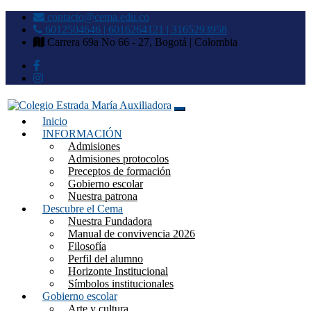
contacto@cema.edu.co
6012504646 | 6016264121 | 3165293958
Carrera 69a No 66 - 27, Bogotá | Colombia
Inicio
Colegio Estrada María
INFORMACIÓN
Admisiones
Auxiliadora
Admisiones protocolos
Preceptos de formación
Gobierno escolar
Nuestra patrona
Descubre el Cema
Nuestra Fundadora
Manual de convivencia 2026
Filosofía
Perfil del alumno
Horizonte Institucional
Símbolos institucionales
Gobierno escolar
Arte y cultura