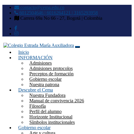
contacto@cema.edu.co
6012504646 | 6016264121 | 3165293958
Carrera 69a No 66 - 27, Bogotá | Colombia
Inicio
Colegio Estrada María
INFORMACIÓN
Admisiones
Auxiliadora
Admisiones protocolos
Preceptos de formación
Gobierno escolar
Nuestra patrona
Descubre el Cema
Nuestra Fundadora
Manual de convivencia 2026
Filosofía
Perfil del alumno
Horizonte Institucional
Símbolos institucionales
Gobierno escolar
Arte y cultura