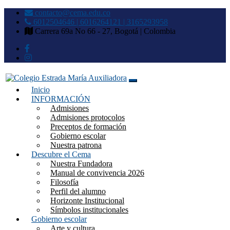
contacto@cema.edu.co
6012504646 | 6016264121 | 3165293958
Carrera 69a No 66 - 27, Bogotá | Colombia
Inicio
Colegio Estrada María
INFORMACIÓN
Admisiones
Auxiliadora
Admisiones protocolos
Preceptos de formación
Gobierno escolar
Nuestra patrona
Descubre el Cema
Nuestra Fundadora
Manual de convivencia 2026
Filosofía
Perfil del alumno
Horizonte Institucional
Símbolos institucionales
Gobierno escolar
Arte y cultura