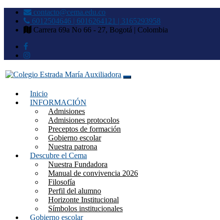
contacto@cema.edu.co
6012504646 | 6016264121 | 3165293958
Carrera 69a No 66 - 27, Bogotá | Colombia
Inicio
Colegio Estrada María Auxilia
INFORMACIÓN
Admisiones
Admisiones protocolos
Preceptos de formación
Gobierno escolar
Nuestra patrona
Descubre el Cema
Nuestra Fundadora
Manual de convivencia 2026
Filosofía
Perfil del alumno
Horizonte Institucional
Símbolos institucionales
Gobierno escolar