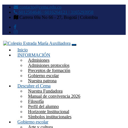
contacto@cema.edu.co
6012504646 | 6016264121 | 3165293958
Carrera 69a No 66 - 27, Bogotá | Colombia
Inicio
Colegio Estrada María
INFORMACIÓN
Admisiones
Auxiliadora
Admisiones protocolos
Preceptos de formación
Gobierno escolar
Nuestra patrona
Descubre el Cema
Nuestra Fundadora
Manual de convivencia 2026
Filosofía
Perfil del alumno
Horizonte Institucional
Símbolos institucionales
Gobierno escolar
Arte y cultura