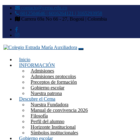
contacto@cema.edu.co
6012504646 | 6016264121 | 3165293958
Carrera 69a No 66 - 27, Bogotá | Colombia
Inicio
Colegio Estrada María Auxilia
INFORMACIÓN
Admisiones
Admisiones protocolos
Preceptos de formación
Gobierno escolar
Nuestra patrona
Descubre el Cema
Nuestra Fundadora
Manual de convivencia 2026
Filosofía
Perfil del alumno
Horizonte Institucional
Símbolos institucionales
Gobierno escolar