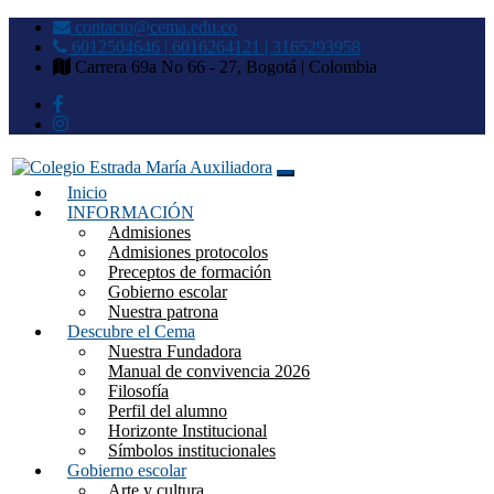
contacto@cema.edu.co
6012504646 | 6016264121 | 3165293958
Carrera 69a No 66 - 27, Bogotá | Colombia
Inicio
Colegio Estrada María
INFORMACIÓN
Admisiones
Auxiliadora
Admisiones protocolos
Preceptos de formación
Gobierno escolar
Nuestra patrona
Descubre el Cema
Nuestra Fundadora
Manual de convivencia 2026
Filosofía
Perfil del alumno
Horizonte Institucional
Símbolos institucionales
Gobierno escolar
Arte y cultura