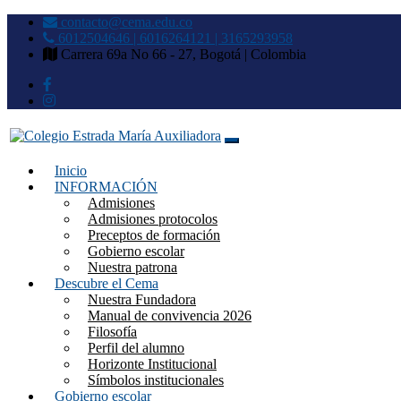
contacto@cema.edu.co
6012504646 | 6016264121 | 3165293958
Carrera 69a No 66 - 27, Bogotá | Colombia
Inicio
Colegio Estrada María Auxilia
INFORMACIÓN
Admisiones
Admisiones protocolos
Preceptos de formación
Gobierno escolar
Nuestra patrona
Descubre el Cema
Nuestra Fundadora
Manual de convivencia 2026
Filosofía
Perfil del alumno
Horizonte Institucional
Símbolos institucionales
Gobierno escolar