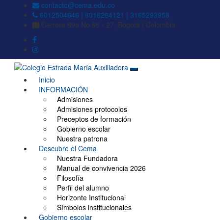
contacto@cema.edu.co
6012504646 | 6016264121 | 3165293958
Carrera 69a No 66 - 27, Bogotá | Colombia
Inicio
Colegio Estrada María
INFORMACIÓN
Admisiones
Auxiliadora
Admisiones protocolos
Preceptos de formación
Gobierno escolar
Nuestra patrona
Descubre el Cema
Nuestra Fundadora
Manual de convivencia 2026
Filosofía
Perfil del alumno
Horizonte Institucional
Símbolos institucionales
Gobierno escolar