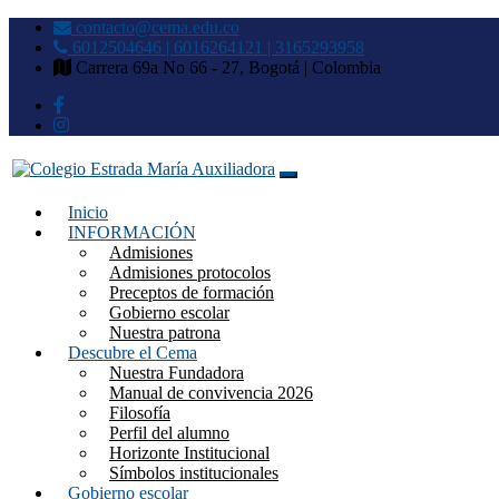
contacto@cema.edu.co
6012504646 | 6016264121 | 3165293958
Carrera 69a No 66 - 27, Bogotá | Colombia
Inicio
Colegio Estrada María Auxilia
INFORMACIÓN
Admisiones
Admisiones protocolos
Preceptos de formación
Gobierno escolar
Nuestra patrona
Descubre el Cema
Nuestra Fundadora
Manual de convivencia 2026
Filosofía
Perfil del alumno
Horizonte Institucional
Símbolos institucionales
Gobierno escolar