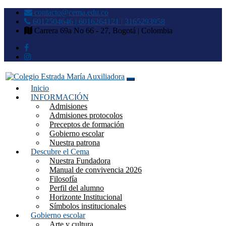
contacto@cema.edu.co
6012504646 | 6016264121 | 3165293958
Carrera 69a No 66 - 27, Bogotá | Colombia
Inicio
Colegio Estrada María
INFORMACIÓN
Admisiones
Auxiliadora
Admisiones protocolos
Preceptos de formación
Gobierno escolar
Nuestra patrona
Descubre el Cema
Nuestra Fundadora
Manual de convivencia 2026
Filosofía
Perfil del alumno
Horizonte Institucional
Símbolos institucionales
Gobierno escolar
Arte y cultura